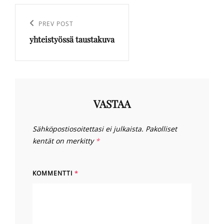
Artikkelien
selaus
Previous
PREV POST
yhteistyössä taustakuva
Post
VASTAA
Sähköpostiosoitettasi ei julkaista.
Pakolliset
kentät on merkitty
*
KOMMENTTI
*