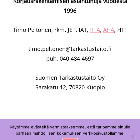
Korjausrakentamisen asiantuntija vuodesta
1996
Timo Peltonen, rkm, JET, IAT,
RTA
,
AHA
, HTT
timo.peltonen@tarkastustaito.fi
puh. 040 484 4697
Suomen Tarkastustaito Oy
Sarakatu 12, 70820 Kuopio
Käytämme evästeitä varmistaaksemme, että tarjoamme sinulle
parhaan mahdollisen kokemuksen verkkosivustollamme.
Copyright © 2026
Suomen Tarkastustaito Oy
|
Signify By
WEN