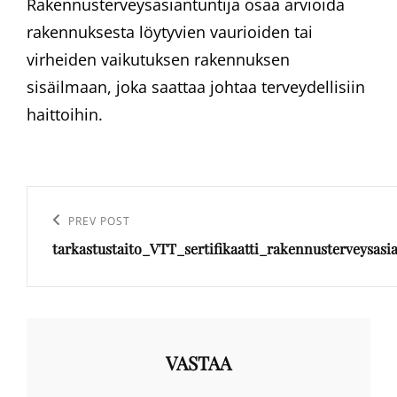
Rakennusterveysasiantuntija osaa arvioida
rakennuksesta löytyvien vaurioiden tai
virheiden vaikutuksen rakennuksen
sisäilmaan, joka saattaa johtaa terveydellisiin
haittoihin.
Artikkelien
selaus
Previous
PREV POST
tarkastustaito_VTT_sertifikaatti_rakennusterveysasia
Post
VASTAA