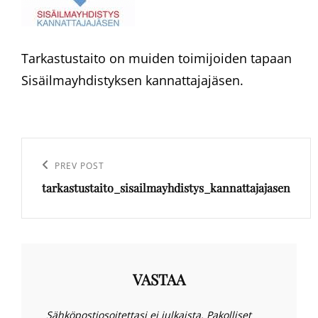
Tarkastustaito on muiden toimijoiden tapaan
Sisäilmayhdistyksen kannattajajäsen.
Artikkelien
selaus
Previous
PREV POST
tarkastustaito_sisailmayhdistys_kannattajajasen
Post
VASTAA
Sähköpostiosoitettasi ei julkaista.
Pakolliset