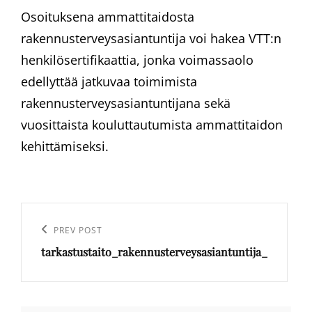
Osoituksena ammattitaidosta
rakennusterveysasiantuntija voi hakea VTT:n
henkilösertifikaattia, jonka voimassaolo
edellyttää jatkuvaa toimimista
rakennusterveysasiantuntijana sekä
vuosittaista kouluttautumista ammattitaidon
kehittämiseksi.
Artikkelien
selaus
Previous
PREV POST
tarkastustaito_rakennusterveysasiantuntija_
Post