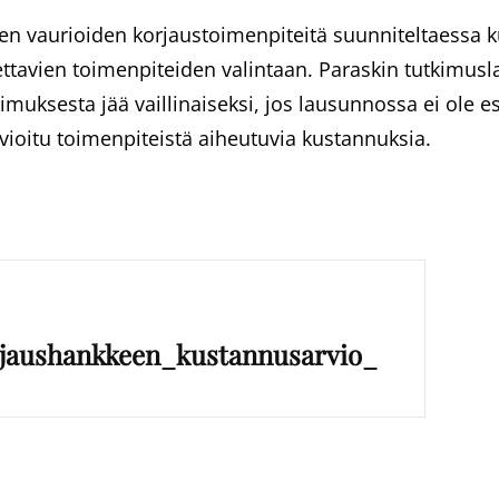
en vaurioiden korjaustoimenpiteitä suunniteltaessa 
ettavien toimenpiteiden valintaan. Paraskin tutkimu
imuksesta jää vaillinaiseksi, jos lausunnossa ei ole e
ioitu toimenpiteistä aiheutuvia kustannuksia.
rjaushankkeen_kustannusarvio_