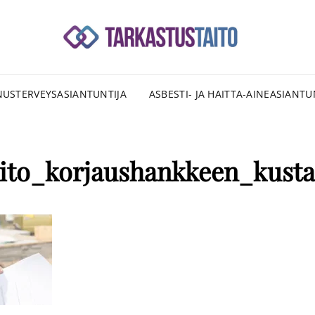
SU
RAKENNU
TAR
USTERVEYSASIANTUNTIJA
ASBESTI- JA HAITTA-AINEASIANTU
aito_korjaushankkeen_kust