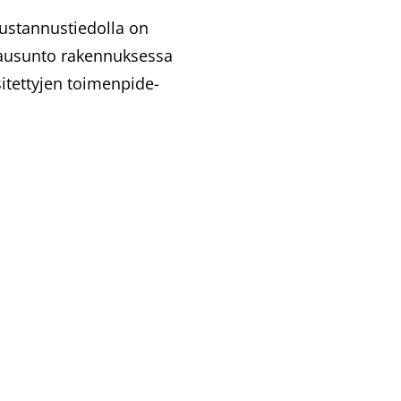
kustannustiedolla on
slausunto rakennuksessa
sitettyjen toimenpide-