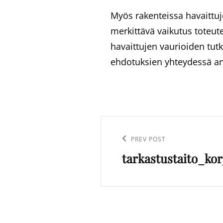
Myös rakenteissa havaittuj
merkittävä vaikutus toteut
havaittujen vaurioiden tutk
ehdotuksien yhteydessä arv
Artikkelien
selaus
Previous
PREV POST
tarkastustaito_ko
Post