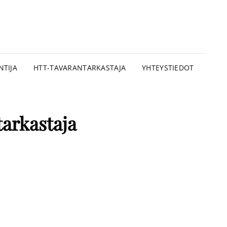
OMEN
STEKNINEN ASIANTUNTIJA
KASTUSTAITO OY
NTIJA
HTT-TAVARANTARKASTAJA
YHTEYSTIEDOT
arkastaja