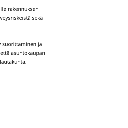
ille rakennuksen
rveysriskeistä sekä
 suorittaminen ja
ikettä asuntokaupan
lautakunta.