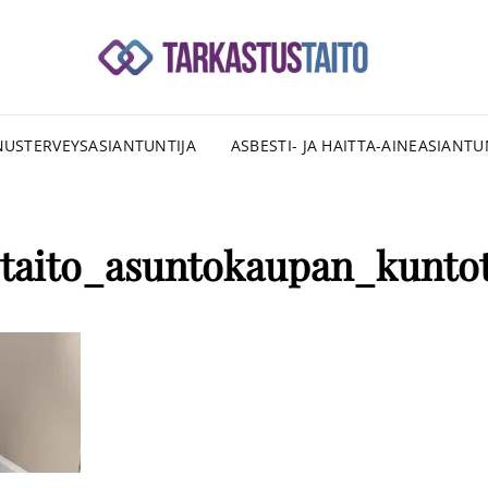
SU
RAKENNU
TAR
USTERVEYSASIANTUNTIJA
ASBESTI- JA HAITTA-AINEASIANTU
staito_asuntokaupan_kuntot