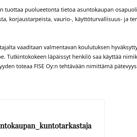
on tuottaa puolueetonta tietoa asuntokaupan osapuol
, korjaustarpeista, vaurio-, käyttöturvallisuus- ja te
ajalta vaaditaan valmentavan koulutuksen hyväksytty
oe. Tutkintokokeen läpäissyt henkilö saa käyttää nim
vyyden toteaa FISE Oy:n tehtävään nimittämä pätevyys
untokaupan_kuntotarkastaja