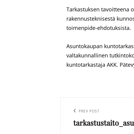
Tarkastuksen tavoitteena 
rakennusteknisestä kunnosta
toimenpide-ehdotuksista.
Asuntokaupan kuntotarkast
valtakunnallinen tutkintok
kuntotarkastaja AKK. Päte
Artikkelien
selaus
Previous
PREV POST
tarkastustaito_as
Post