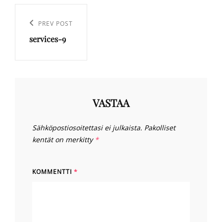
Artikkelien
selaus
Previous
PREV POST
services-9
Post
VASTAA
Sähköpostiosoitettasi ei julkaista.
Pakolliset
kentät on merkitty
*
KOMMENTTI
*