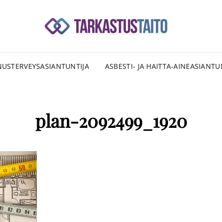
SU
RAKENNU
TAR
USTERVEYSASIANTUNTIJA
ASBESTI- JA HAITTA-AINEASIANTU
plan-2092499_1920