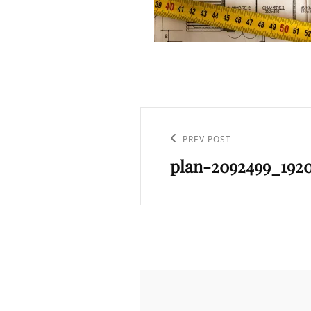
Artikkelien
selaus
Previous
PREV POST
plan-2092499_192
Post