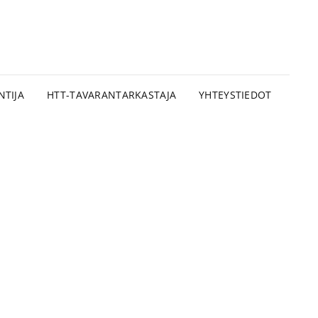
OMEN
STEKNINEN ASIANTUNTIJA
KASTUSTAITO OY
NTIJA
HTT-TAVARANTARKASTAJA
YHTEYSTIEDOT