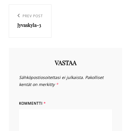
Artikkelien
selaus
Previous
PREV POST
Jyvaskyla-3
Post
VASTAA
Sähköpostiosoitettasi ei julkaista.
Pakolliset
kentät on merkitty
*
KOMMENTTI
*