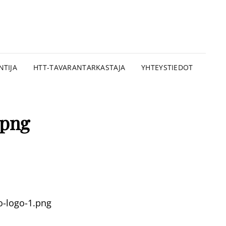
OMEN
STEKNINEN ASIANTUNTIJA
KASTUSTAITO OY
NTIJA
HTT-TAVARANTARKASTAJA
YHTEYSTIEDOT
.png
o-logo-1.png