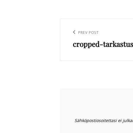
Artikkelien
selaus
Previous
PREV POST
cropped-tarkastus
Post
Sähköpostiosoitettasi ei julkai