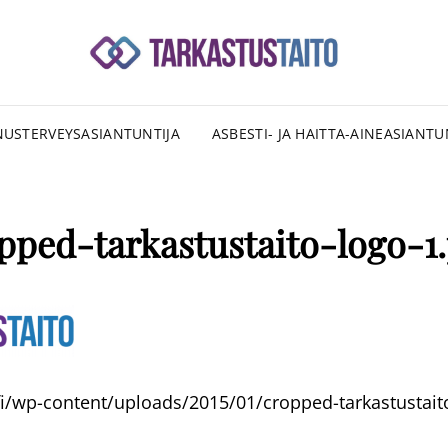
SU
RAKENNU
TAR
USTERVEYSASIANTUNTIJA
ASBESTI- JA HAITTA-AINEASIANTU
pped-tarkastustaito-logo-1
.fi/wp-content/uploads/2015/01/cropped-tarkastustait