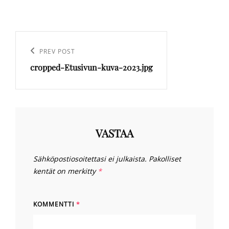
Artikkelien
selaus
Previous
PREV POST
cropped-Etusivun-kuva-2023.jpg
Post
VASTAA
Sähköpostiosoitettasi ei julkaista.
Pakolliset
kentät on merkitty
*
KOMMENTTI
*